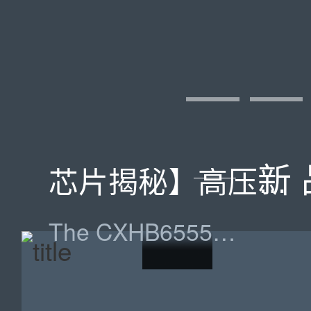
新 
芯片揭秘】高压半桥驱动如何从源头杜绝炸机？CXHB6556D防直通机制全动态解析！
The CXHB6555
CXHB6556A
CXHB6556B CXHB6557