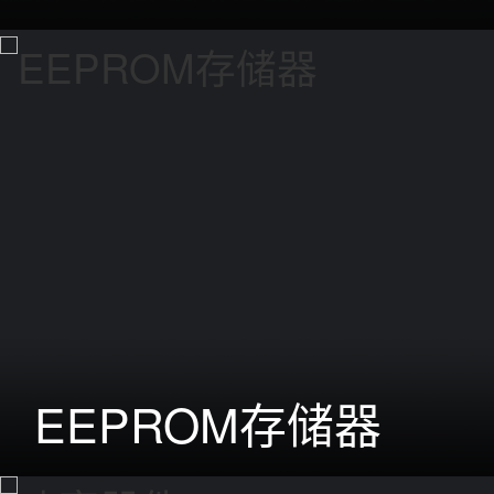
CXHB6556B CXHB6557
EEPROM存储器