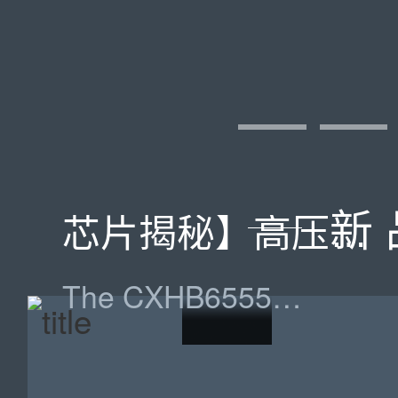
新 
芯片揭秘】高压半桥驱动如何从源头杜绝炸机？CXHB6556D防直通机制全动态解析！
The CXHB6555
CXHB6556A
CXHB6556B CXHB6557