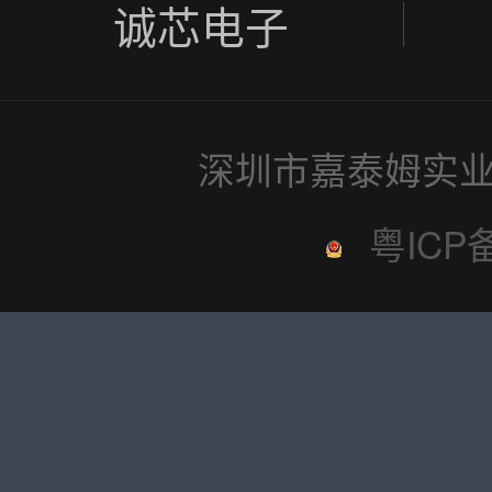
诚芯电子
率。...
深圳市嘉泰姆实业
粤ICP备