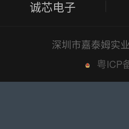
诚芯电子
率。...
深圳市嘉泰姆实业
粤ICP备