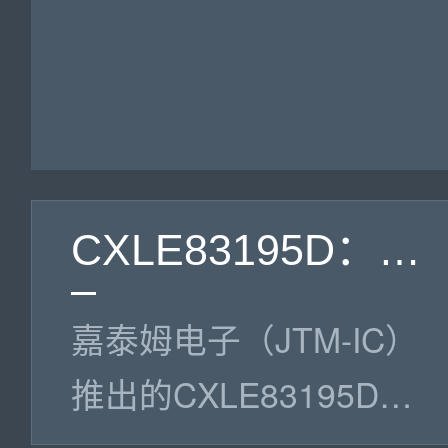
可实现地址编码与配置
保存。芯片采用增强型
伽马校正技术，将8位输
入灰度转换为16位输
出，显著提升视觉平滑
CXLE83195D：无VCC电容高集成度降压芯片，Buck/Boost双拓扑灵活应用方案 | 嘉泰姆电子
度与色彩层次感。
嘉泰姆电子（JTM-IC）
推出的CXLE83195D，