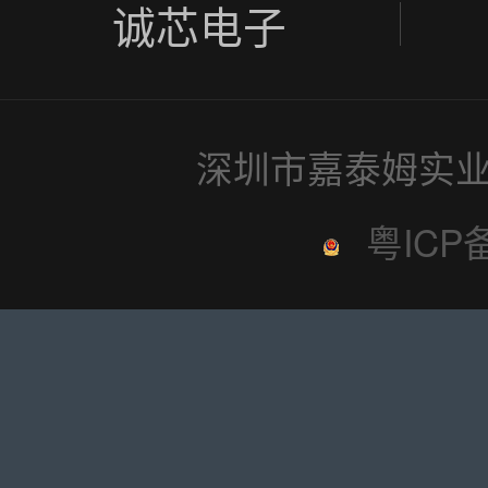
诚芯电子
率。...
深圳市嘉泰姆实业
粤ICP备