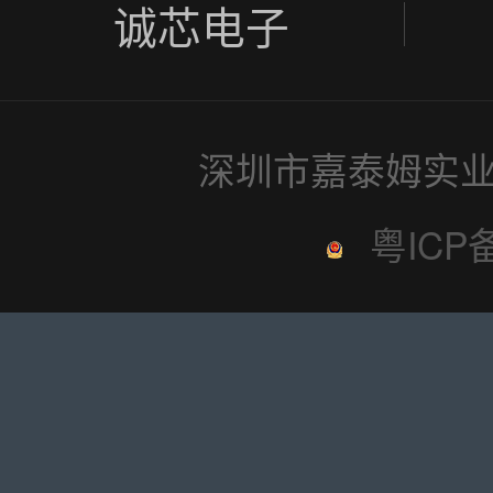
诚芯电子
率。...
深圳市嘉泰姆实业
粤ICP备