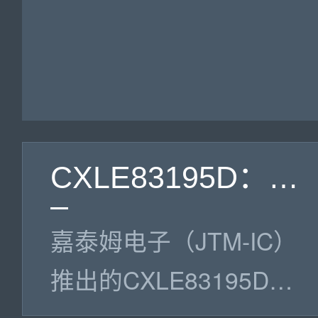
可实现地址编码与配置
保存。芯片采用增强型
伽马校正技术，将8位输
入灰度转换为16位输
出，显著提升视觉平滑
CXLE83195D：无VCC电容高集成度降压芯片，Buck/Boost双拓扑灵活应用方案 | 嘉泰姆电子
度与色彩层次感。
嘉泰姆电子（JTM-IC）
推出的CXLE83195D，